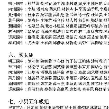
明正國中：
杜喆龍
蔡澄宥
潘力鴻
李晨恩
盧昊洋
陳思愷
邱
內埔國中：
李駿
潘尚余
蔡東橙
林翰杰
林季孺
施予恩
李宸
潮州國中：
杜承霖
吳宗龍
高凱恩
謝武玹
徐士傑
杜呈昊
王
萬丹國中：
陳宥任
李翊丞
張容銓
林宏哲
戴英軒
鄭廷佑
林
新園國中：
包晟旻
吳旭浥
林建呈
林俊宏
謝宏崎
李浚亦
羅
林邊國中：
顏呈穎
潘思佑
鄭浩明
陳玄鈞
林世澤
徐亦玄
吳
瑪家國中：
鄧彥宏
羅彥霖
羅威廷
潘皓安
余諺
羅艾倫
池宇
泰武國中：
尤天豪
王宥鈞
邱彥承
林哲瑜
高郁仁
高御綸
邱
六、國女組
明正國中：
陳沛榆
陳妍蓁
李心妤
許子芸
王昀臻
沙軒瓏
邱
至正國中：
林恩伃
高恩慈
周芙榛
黃珮慈
林宜卉
簡幼心
蘇
內埔國中：
江培汝
潘璽恩
陳語甯
潘怡安
卓馨
邱承璽
林姵
萬丹國中：
姚善妤
鄭麗馨
蕭妮琪
李曉蓉
楊喩淇
夏雅柔
魏
新園國中：
周竩涵
張芷溦
薛玉燕
李莙妮
宋湘薰
陳芯妤
吳
瑪家國中：
邱莊妤銣
麥美玲
高庭恩
謝秋燕
泰喜恩
邱妤晴
七、小男五年級組
屏東市A：
汪定緯
黃聖捷
唐崇愷
簡士豐
辛侑駿
林茗廷
尤