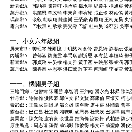
新園鄉A：
郭劼睿
陳建軒
楊承華
楊承宇
紀慶生
楊旭宸
黃
萬丹鄉A：
洪業恩
李政翰
李東育
李宥穎
張正瑜
林雍傑
黃
瑪家鄉A：
余叡
胡耿翔
陳佳樂
王榮豪
蔡鳯翔
王柯允昊
央
霧台鄉A：
巴牧群
杜承孝
龔黌爵
巴諾
杜柏昊
凃亞烈
吳宇
十、小女六年級組
屏東市B：
樊珉岑
陳雨憶
丁玥慈
柯念伶
曹恩綺
劉姿妘
張
內埔鄉A：
曾郁涵
劉庭雯
李禹琪
謝沂恩
李宥慈
李姮琦
鄧
新園鄉A：
郭貞玲
林晏榆
楊棠雅
黃于菡
林映彤
張睿涵
郭
萬丹鄉A：
陳卉甯
林恩葶
洪苡薰
許芷卉
何珈綺
李品萱
黃
十一、機關男子組
三地門鄉：
包智緯
宋運勝
李智明
王約翰
潘永光
林昇
陳為
牡丹鄉：
謝偉倫
洪國豪
邱仲文
邵文賢
高康倫
唐懷安
柯志
泰武鄉：
王偉成
謝恩賜
湯文雄
陳至昕
盧祐宸
林國豪
曾睿
霧台鄉：
巴仁昌
杜進德
賴聰明
麥恩典
杜忠次
巴德祥
盧志
農業處：
陳文能
盧宥豪
余世昌
鍾尚倫
謝銘軒
黃柏皓
劉少
原住民處：
周志遠
羅傑
賴鴻毅
陳彼得
楊文正
賴聖偉
潘俊