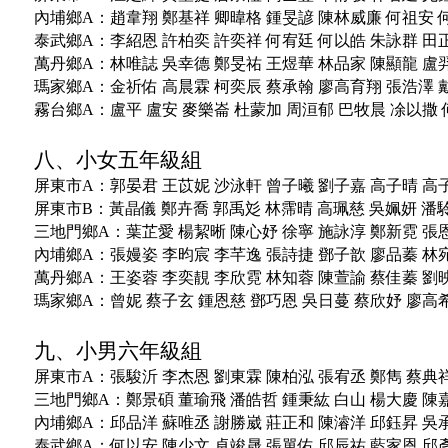
內埔鄉A：
趙韋翔
鄭基祥
卿暐格
鍾旻諺
陳林威廉
何祖安
泰武鄉A：
李紹恩
許柏奕
許奕祥
何宥廷
何以皓
朱詠群
田
萬丹鄉A：
林唯誌
吳幸德
鄭旻祐
王煜華
林品家
陳顯龍
盧
瑪家鄉A：
金祈佑
高晨霖
柯奕辰
蔡承翰
廖高育翔
張浩澤
霧台鄉A：
盧平
盧安
麥樂崙
杜蒙加
周洹郁
巴牧晨
凃以撒
八、小女五年級組
屏東市A：
郭晏君
王苡妮
沙泳軒
曾子曦
劉子嘉
高子晴
高
屏東市B：
黃晶儀
鄭卉喬
郭禹彣
林霈晴
高珮慈
吳姵妍
潘
三地門鄉A：
葉芷愛
楊絜晰
陳心妤
徐寧
施詠淳
鄭新霓
張
內埔鄉A：
張嫚姿
李昀宸
李芊逸
張詩捷
鄧子歆
廖品蓁
林
萬丹鄉A：
王姿蓉
李奕靚
李欣霓
林知蓉
陳萱諭
蔡佳蓁
劉
瑪家鄉A：
曾妮
蔡子玄
鍾恩慈
鄧巧恩
吳日蔓
蔡欣妤
廖高
九、小男六年級組
屏東市A：
張駿沂
李杰恩
劉東霖
陳柏泓
張宥丞
鄭雋
蔡典
三地門鄉A：
鄭景碩
董瑜飛
潘皓哲
鍾秉紘
白山
楊大慶
陳
內埔鄉A：
邱品洋
蘇唯丞
謝勝崴
莊正和
陳濬洋
邱鈺昇
吳
泰武鄉A：
何以安
陳少文
卓竣晟
張單佑
邱辰祐
藍家恩
邱