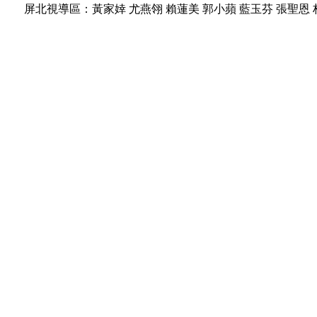
屏北視導區：
黃家婞
尤燕翎
賴蓮美
郭小蘋
藍玉芬
張聖恩