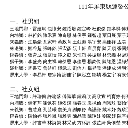
111年屏東縣運
一、社男組
三地門鄉：
雷建斌
包懷安
鍾炤培
鍾定峰
杜俊傑
鍾孝群
傅
內埔鄉：
林哲銘
陳禾宸
陳奇恩
林俊宇
鍾智超
葉日展
葉子
來義鄉：
江晨豪
孔家軒
蔣政育
王鈺淵
洪宇安
高佳祥
孟昊
林邊鄉：
鄭谷超
張峰銘
張宏彥
阮上軒
唐屏育
陳天順
張國
恆春鎮：
張育成
張庭愷
譚之叡
朱恒誼
吳振焜
林忠義
林冠
獅子鄉：
李盛光
簡主祥
賴傑恩
李佳恩
楊鈞傑
陳祐恩
温靜
滿州鄉：
周書安
曾益軒
鍾武志
劉信方
楊昇儒
潘建成
潘明
屏東大學：
李易軒
詹宗翰
謝佳宇
陳泓立
鄒驎
楊立宇
有泉
二、社女組
三地門鄉：
許瑜儂
許瑜落
傅佩華
鍾莉欣
高欣宜
柯育婷
何
內埔鄉：
鍾侑芹
謝佩芬
鍾依潔
張春玉
袁挹倫
周佩玟
蔡怡
來義鄉：
曹慧庭
孔芸曦
詹美貞
謝佩妤
高語謙
戴幸妤
魏欣
恆春鎮：
陳怡婷
張雅嵐
張雅雲
陳品儒
陳琇娃
劉家妤
陳亭
屏東大學：
許書華
林詩絜
林采葳
方秝評
張芷綺
吳俐瑩
朱