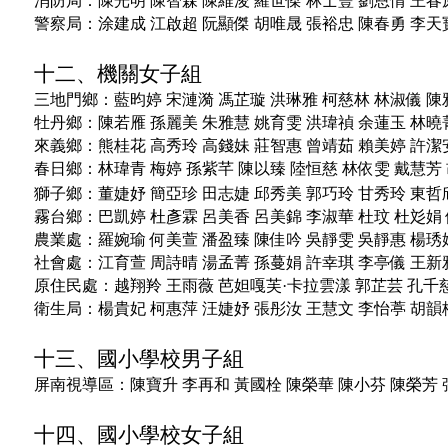
消防局：
陳光明
陳智森
陳維浚
羅世傑
林士豐
劉恩情
王春
警察局：
涂建成
江啟超
阮顯傑
胡唯晟
張裕忠
陳春勇
李天
十二、機關女子組
三地門鄉：
藍昀婷
宋漣漪
馮芷璇
洪琳雅
柯慈林
林淑儀
陳
牡丹鄉：
陳若雁
孫麗美
朱雅慧
姚育雯
洪瑋禎
余蓮玉
林曉
來義鄉：
熊桂花
高秀玲
高錢妹
莊智惠
曾靖茹
賴美婷
許潔
春日鄉：
林瑋青
梅婷
孫紫芊
陳以臻
陸恒慈
林依雯
戴慧芳
獅子鄉：
董婕妤
簡亞珍
田志婕
邱秀美
郭巧玲
甘秀玲
東哲
霧台鄉：
巴凱婷
杜彥霖
呂美香
呂美錦
李淑華
杜玟
杜彣娟
農業處：
羅婉瑜
何美萱
潘盈臻
陳佳吟
吳靜雯
吳靜惠
楊琇
社會處：
江育萱
周詩晴
湯孟菁
孫蔓娟
許幸琪
李亭儀
王新
原住民處：
越翔羚
王雨薇
芭妲嘎芙·卡拉雲漾
郭芷芸
孔千
衛生局：
楊貴妃
柯惠萍
汪婕妤
張彤汝
王慧文
李怡葶
胡韻
十三、國小學校男子組
屏南視導區：
陳寶升
李再和
黃國栓
陳榮華
陳小芬
陳榮芳
十四、國小學校女子組