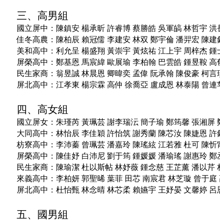
三、高男組
國立屏中：
陳鎮安
楊承昕
許睿博
蔡勝皓
吳軍皜
林哲宇
洪
佳冬高農：
陳柏辰
賴冠儒
李建安
林双
鄭宇倫
潘羿宏
陳建
美和高中：
利允呈
楊盛翔
黃崇宇
黃炫祐
江上宇
周梓杰
鍾
屏榮高中：
鄭基恩
馬宸緯
歐展瑜
李柏翰
巴雲皓
鍾昱鞍
高
民生家商：
翁昱誠
林晨恩
卿暐奕
孟偉
阮承翰
陳俊豪
柯言
屏北高中：
江孝東
楊宗霖
高仲
徐喬亞
盧成恩
林泰陽
曾連
四、高女組
國立屏女：
朱瑾芮
黃珮芸
謝李瑞沄
簡子瑜
鄭筠馨
張湘屏
大同高中：
林怡辰
李佳穎
許怡筑
謝秀蘭
陳芯汝
陳婕恩
許
枋寮高中：
李沛蓁
曾珮芸
潘嘉玲
陳瑤絃
江若雅
杜可
陳忻
屏榮高中：
陳佳妤
白沛尼
劉于筠
鍾媛媛
潘瑜瑤
謝惠玲
鄭
民生家商：
陳瑜潔
杜以斯帖
林妤薇
鍾念慈
王芷薰
潘以芹
來義高中：
李柏妍
郭聖晞
葉菲
田芯
南宸君
林芝璇
曾于庭
屏北高中：
杜怡甄
林念晴
林芯柔
賴嬿宇
王妤晏
文馨婷
呂
五、國男組