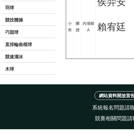
侯羿安
羽球
競技體操
小
團
內埔鄉
賴宥廷
男
體
A
巧固球
直排輪曲棍球
競速溜冰
木球
網站資料開放宣
系統報名問題請聯絡
競賽相關問題請聯絡