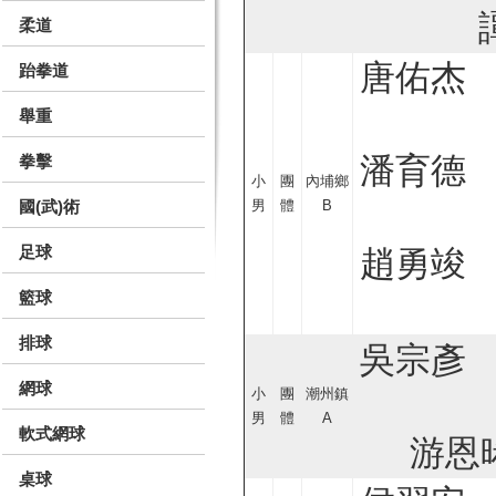
柔道
唐佑杰
跆拳道
舉重
潘育德
拳擊
小
團
內埔鄉
國(武)術
男
體
B
足球
趙勇竣
籃球
排球
吳宗彥
網球
小
團
潮州鎮
男
體
A
軟式網球
游恩
桌球