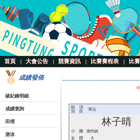
首頁 |
大會公告 |
競賽資訊 |
比賽賽程表 |
比賽
成績發佈
破紀錄明細
組
項
成績查詢
單位
別
目
林子晴
田徑
小
團
潮州鎮
游泳
女
體
A