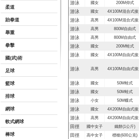
游泳
國女
200M仰式
柔道
游泳
國女
4X100M混合式
跆拳道
游泳
高男
4X100M混合式
游泳
高男
800M自由式
舉重
游泳
高男
800M自由式
拳擊
游泳
國女
200M蛙式
游泳
國女
4X100M自由式
國(武)術
游泳
高男
4X100M自由式
足球
游泳
籃球
國女
50M蛙式
游泳
國女
50M蛙式
排球
游泳
小女
50M蝶式
網球
游泳
國女
4X200M自由式
游泳
高男
4X200M自由式
軟式網球
田徑
國中女子
鐵餅(1公斤)
棒球
田徑
高中女子
標槍(600公克)