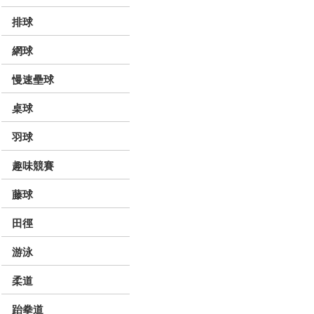
排球
網球
慢速壘球
桌球
羽球
趣味競賽
藤球
田徑
游泳
柔道
跆拳道