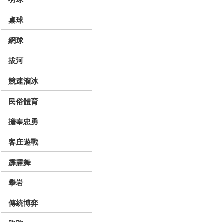
桌球
網球
拔河
競速溜冰
民俗體育
擔奉忠勇
客庄遊戰
霹靂舞
攀岩
傳統博弈