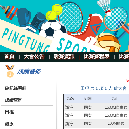
首頁 |
大會公告 |
競賽資訊 |
比賽賽程表 |
比賽
成績發佈
破紀錄明細
田徑 共 6 項 6 人 破大會
項次
組別
項目
成績查詢
游泳
國女
1500M自由式
田徑
游泳
國女
1500M自由式
游泳
游泳
國女
100M蛙式