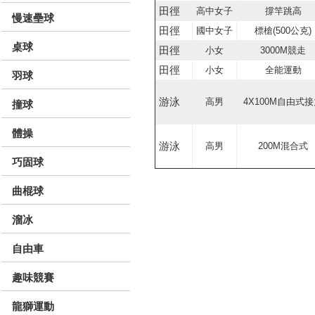
田徑
高中女子
撐竿跳高
慢速壘球
田徑
國中女子
標槍(500公克)
桌球
田徑
小女
3000M競走
田徑
小女
全能運動
羽球
游泳
高男
4X100M自由式
撞球
體操
游泳
高男
200M混合式
巧固球
曲棍球
溜冰
自由車
趣味競賽
龍獅運動