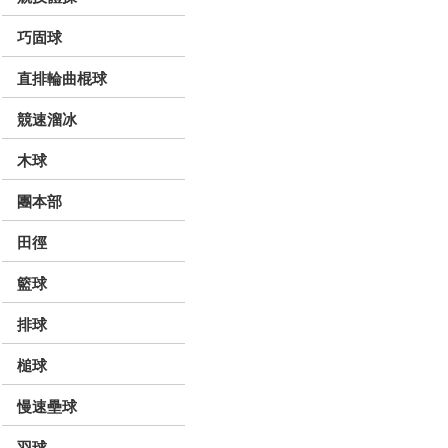
巧固球
直排輪曲棍球
競速溜冰
木球
團本部
田徑
籃球
排球
槌球
慢速壘球
羽球