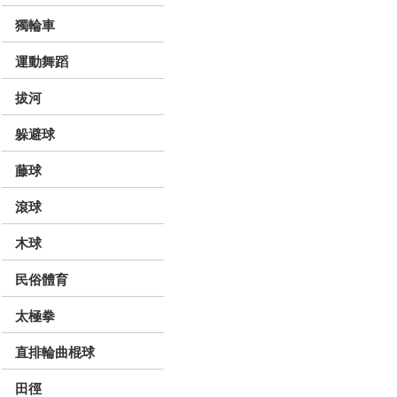
獨輪車
運動舞蹈
拔河
躲避球
藤球
滾球
木球
民俗體育
太極拳
直排輪曲棍球
田徑